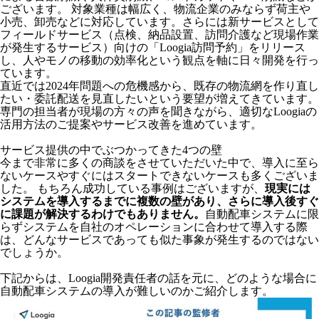
ございます。 対象業種は幅広く、物流企業のみならず荷主や
小売、卸売などに対応しています。さらには新サービスとして
フィールドサービス（点検、納品設置、訪問介護など現場作業
が発生するサービス）向けの「Loogia訪問予約」をリリース
し、人やモノの移動の効率化という観点を軸に日々開発を行っ
ています。
直近では2024年問題への危機感から、既存の物流網を作り直し
たい・委託配送を見直したいという要望が増えてきています。
専門の担当者が現場の方々の声を聞きながら、適切なLoogiaの
活用方法のご提案やサービス改善を進めています。
サービス提供の中でぶつかってきた4つの壁
今まで非常に多くの商談をさせていただいた中で、導入に至ら
ないケースやすぐにはスタートできないケースも多くございま
した。 もちろん成功している事例はございますが、
現実には
システムを導入するまでに複数の壁があり、さらに導入後すぐ
に課題が解決するわけでもありません。
自動配車システムに限
らずシステムを自社のオペレーションに合わせて導入する際
は、どんなサービスであっても似た事象が発生するのではない
でしょうか。
下記からは、Loogia開発責任者の話を元に、どのような場合に
自動配車システムの導入が難しいのかご紹介します。