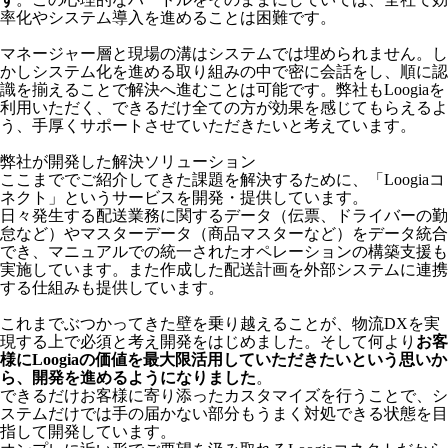
率化やシステム導入を進めることは困難です。
マネージャー層と現場の溝はシステムでは埋められません。し
かしシステム化を進める取り組みの中で密に会話をし、順に認
識を揃えることで解決へ進むことは可能です。弊社もLoogiaを
利用いただく、できるだけ全ての方が効果を感じてもらえるよ
う、手厚くサポートさせていただきたいと考えています。
弊社が開発した解決ソリューション
ここまででご紹介してきた課題を解決するために、「Loogiaコ
ネクト」というサービスを開発・提供しています。
日々発生する配送業務に関するデータ（伝票、ドライバーの勤
怠など）やマスターデータ（商品マスターなど）をデータ統合
でき、マニュアルでの統一されたオペレーションの構築支援も
実施しています。また作成した配送計画を外部システムに連携
する仕組みも提供しています。
これまでぶつかってきた壁を乗り越えることが、物流DXを実
現する上で必須と考え開発をはじめました。そして何より
お客
様にLoogiaの価値を最大限活用していただきたいという思いか
ら、開発を進めるようになりました
。
できるだけお客様に寄り添ったカスタマイズを行うことで、シ
ステムだけでは手の届かない部分もうまく対処できる状態を目
指して開発しています。