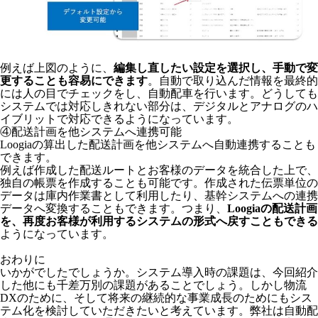
例えば上図のように、
編集し直したい設定を選択し、手動で変
更することも容易にできます
。自動で取り込んだ情報を最終的
には人の目でチェックをし、自動配車を行います。どうしても
システムでは対応しきれない部分は、デジタルとアナログのハ
イブリットで対応できるようになっています。
④配送計画を他システムへ連携可能
Loogiaの算出した配送計画を他システムへ自動連携することも
できます。
例えば作成した配送ルートとお客様のデータを統合した上で、
独自の帳票を作成することも可能です。作成された伝票単位の
データは庫内作業書として利用したり、基幹システムへの連携
データへ変換することもできます。つまり、
Loogiaの配送計画
を、再度お客様が利用するシステムの形式へ戻すこともできる
ようになっています。
おわりに
いかがでしたでしょうか。システム導入時の課題は、今回紹介
した他にも千差万別の課題があることでしょう。しかし物流
DXのために、そして将来の継続的な事業成長のためにもシス
テム化を検討していただきたいと考えています。弊社は自動配