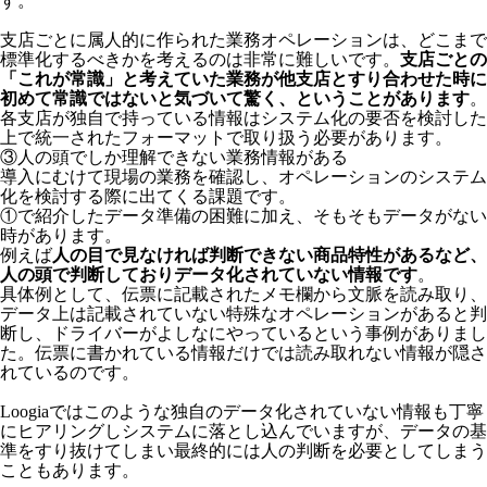
す。
支店ごとに属人的に作られた業務オペレーションは、どこまで
標準化するべきかを考えるのは非常に難しいです。
支店ごとの
「これが常識」と考えていた業務が他支店とすり合わせた時に
初めて常識ではないと気づいて驚く、ということがあります
。
各支店が独自で持っている情報はシステム化の要否を検討した
上で統一されたフォーマットで取り扱う必要があります。
③人の頭でしか理解できない業務情報がある
導入にむけて現場の業務を確認し、オペレーションのシステム
化を検討する際に出てくる課題です。
①で紹介したデータ準備の困難に加え、そもそもデータがない
時があります。
例えば
人の目で見なければ判断できない商品特性があるなど、
人の頭で判断しておりデータ化されていない情報です
。
具体例として、伝票に記載されたメモ欄から文脈を読み取り、
データ上は記載されていない特殊なオペレーションがあると判
断し、ドライバーがよしなにやっているという事例がありまし
た。伝票に書かれている情報だけでは読み取れない情報が隠さ
れているのです。
Loogiaではこのような独自のデータ化されていない情報も丁寧
にヒアリングしシステムに落とし込んでいますが、データの基
準をすり抜けてしまい最終的には人の判断を必要としてしまう
こともあります。