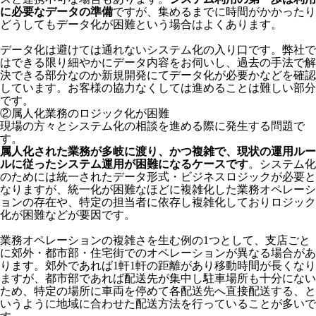
に必要なデータの準備
ですが、集めるまでに時間がかかったり
どうしてもデータ化が困難という場合はよくあります。
データ化は避けては通れないシステム化の入り口です。弊社で
はできる限り細やかにデータ内容をお伺いし、過去の手法で解
決できる部分なのか新規開発にてデータ化が必要かなどを確認
しています。お客様の協力なくしては進めることは難しい部分
です。
②属人化業務のロジック化が困難
現場の方々とシステム化の相談を進める際に発生する問題で
す。
属人化された業務が多岐に渡り、かつ複雑で、現状の運用ルー
ルに従ったシステム運用が困難になるケースです
。システム化
のためには統一されたデータ形式・ビジネスロジックが必要と
なりますが、統一化が困難なほどに複雑化した業務オペレーシ
ョンの存在や、特定の担当者に依存し複雑化しておりロジック
化が困難などが要因です。
業務オペレーションの複雑さを生む例の1つとして、支店ごと
に郊外・都市部・住宅街でのオペレーションが異なる場合があ
ります。郊外であれば1軒1軒の距離があり移動時間が長くなり
ますが、都市部であれば配送先が集中し駐車場所も十分にない
ため、特定の場所に車両を停めて各配送先へ直接配送する、と
いうように地域に合わせた配送方法を行っていることが多いで