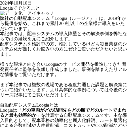
2024年10月10日
Loogiaでできること
弊社の自動配車システム「Loogia（ルージア）」は、2019年か
ら提供を始め、これまで累計200社以上の企業様に導入をいた
だいています。
本記事では、配車システムの導入障壁とその解決事例を弊社な
らではの経験を元にご紹介します。
配車システムを検討中の方、検討しているけども独自業務のシ
ステム化が難しくお悩み中の方にぜひご覧いただきたいと思い
ます。
様々な現場と向き合いLoogiaのサービス開発を推進してきた開
発責任者に監修を依頼し作成しました。事例を踏まえたリアル
な情報をご覧いただけます。
まず本記事では複数の現場である程度共通した課題と解決策に
ついて紹介いたします。より具体的な事例については今後のシ
リーズ記事にてご覧いただけます。
自動配車システムLoogiaとは
Loogiaは
「どの車両がどの訪問先をどの順でどのルートでまわ
ると最も効率的か」
を計算する自動配車システムです。主な導
入目的として、配車業務の効率化と属人化解消、ルート最適化
による台数削減や人件費削減、コストカットやCO2削減などが