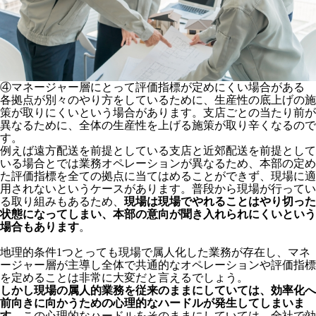
④マネージャー層にとって評価指標が定めにくい場合がある
各拠点が別々のやり方をしているために、生産性の底上げの施
策が取りにくいという場合があります。支店ごとの当たり前が
異なるために、全体の生産性を上げる施策が取り辛くなるので
す。
例えば遠方配送を前提としている支店と近郊配送を前提として
いる場合とでは業務オペレーションが異なるため、本部の定め
た評価指標を全ての拠点に当てはめることができず、現場に適
用されないというケースがあります。普段から現場が行ってい
る取り組みもあるため、
現場は現場でやれることはやり切った
状態になってしまい、本部の意向が聞き入れられにくいという
場合もあります
。
地理的条件1つとっても現場で属人化した業務が存在し、マネ
ージャー層が主導し全体で共通的なオペレーションや評価指標
を定めることは非常に大変だと言えるでしょう。
しかし現場の属人的業務を従来のままにしていては、効率化へ
前向きに向かうための心理的なハードルが発生してしまいま
す
。この心理的なハードルをそのままにしていては、全社で効