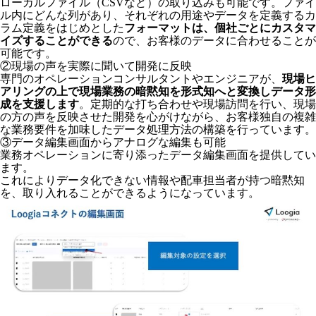
ローカルファイル（CSVなど）の取り込みも可能です。ファイ
ル内にどんな列があり、それぞれの用途やデータを定義するカ
ラム定義をはじめとした
フォーマットは、個社ごとにカスタマ
イズすることができる
ので、お客様のデータに合わせることが
可能です。
②現場の声を実際に聞いて開発に反映
専門のオペレーションコンサルタントやエンジニアが、
現場ヒ
アリングの上で現場業務の暗黙知を形式知へと変換しデータ形
成を支援します
。定期的な打ち合わせや現場訪問を行い、現場
の方の声を反映させた開発を心がけながら、お客様独自の複雑
な業務要件を加味したデータ処理方法の構築を行っています。
③データ編集画面からアナログな編集も可能
業務オペレーションに寄り添ったデータ編集画面を提供してい
ます。
これによりデータ化できない情報や配車担当者が持つ暗黙知
を、取り入れることができるようになっています。