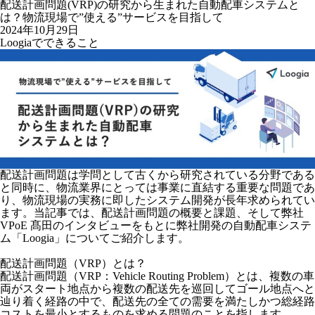
配送計画問題(VRP)の研究から生まれた自動配車システムと
は？物流現場で”使える”サービスを目指して
2024年10月29日
Loogiaでできること
配送計画問題は学問として古くから研究されている分野である
と同時に、物流業界にとっては事業に直結する重要な問題であ
り、物流現場の実務に即したシステム開発が長年求められてい
ます。当記事では、配送計画問題の概要と課題、そして弊社
VPoE 髙田のインタビューをもとに弊社開発の自動配車システ
ム「Loogia」についてご紹介します。
配送計画問題（VRP）とは？
配送計画問題（VRP：Vehicle Routing Problem）とは、複数の車
両がスタート地点から複数の配送先を巡回してゴール地点へと
辿り着く経路の中で、配送先の全ての需要を満たしかつ総経路
コストを最小とするものを求める問題のことを指します。