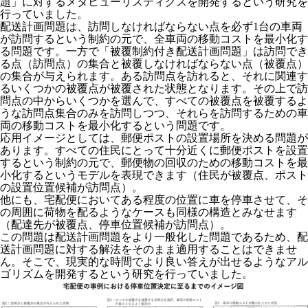
題」に対するメタヒューリスティクスを開発するという研究を
行っていました。
配送計画問題は、訪問しなければならない点を必ず1台の車両
が訪問するという制約の元で、全車両の移動コストを最小化す
る問題です。一方で「被覆制約付き配送計画問題」は訪問でき
る点（訪問点）の集合と被覆しなければならない点（被覆点）
の集合が与えられます。ある訪問点を訪れると、それに関連す
るいくつかの被覆点が被覆された状態となります。その上で訪
問点の中からいくつかを選んで、すべての被覆点を被覆するよ
うな訪問点集合のみを訪問しつつ、それらを訪問するための車
両の移動コストを最小化するという問題です。
応用イメージとしては、郵便ポストの設置場所を決める問題が
あります。すべての住民にとって十分近くに郵便ポストを設置
するという制約の元で、郵便物の回収のための移動コストを最
小化するというモデルを表現できます（住民が被覆点、ポスト
の設置位置候補が訪問点）。
他にも、宅配便においてある程度の位置に車を停車させて、そ
の周囲に荷物を配るようなケースも同様の構造とみなせます
（配達先が被覆点、停車位置候補が訪問点）。
この問題は配送計画問題をより一般化した問題であるため、配
送計画問題に対する解法をそのまま適用することはできませ
ん。そこで、現実的な時間でより良い答えが出せるようなアル
ゴリズムを開発するという研究を行っていました。