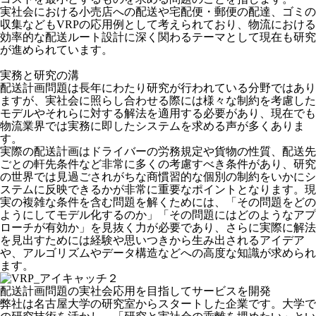
実社会における小売店への配送や宅配便・郵便の配達、ゴミの
収集などもVRPの応用例として考えられており、物流における
効率的な配送ルート設計に深く関わるテーマとして現在も研究
が進められています。
実務と研究の溝
配送計画問題は長年にわたり研究が行われている分野ではあり
ますが、実社会に照らし合わせる際には様々な制約を考慮した
モデルやそれらに対する解法を適用する必要があり、現在でも
物流業界では実務に即したシステムを求める声が多くありま
す。
実際の配送計画はドライバーの労務規定や貨物の性質、配送先
ごとの軒先条件など非常に多くの考慮すべき条件があり、研究
の世界では見過ごされがちな商慣習的な個別の制約をいかにシ
ステムに反映できるかが非常に重要なポイントとなります。現
実の複雑な条件を含む問題を解くためには、「その問題をどの
ようにしてモデル化するのか」「その問題にはどのようなアプ
ローチが有効か」を見抜く力が必要であり、さらに実際に解法
を見出すためには経験や思いつきから生み出されるアイデア
や、アルゴリズムやデータ構造などへの高度な知識が求められ
ます。
配送計画問題の実社会応用を目指してサービスを開発
弊社は名古屋大学の研究室からスタートした企業です。大学で