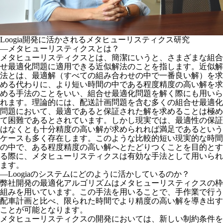
Loogia開発に活かされるメタヒューリスティクス研究
―メタヒューリスティクスとは？
メタヒューリスティクスとは、簡潔にいうと、さまざまな組合
せ最適化問題に適用できる近似解法のことを指します。近似解
法とは、最適解（すべての組み合わせの中で一番良い解）を求
める代わりに、より短い時間の中である程度精度の高い解を求
める手法のことをいい、組合せ最適化問題を解く際にも用いら
れます。理論的には、配送計画問題を含む多くの組合せ最適化
問題において、最適であると保証された解を求めることは極め
て困難であるとされています。しかし現実では、最適性の保証
はなくとも十分精度の高い解が求められれば満足であるという
ケースも多く存在します。このような比較的短い現実的な時間
の中で、ある程度精度の高い解へとたどりつくことを目的とす
る際に、メタヒューリスティクスは有効な手法として用いられ
ます。
―Loogiaのシステムにどのように活かしているのか？
弊社開発の最適化アルゴリズムはメタヒューリスティクスの枠
組みを用いています。この手法を用いることで、手作業で行う
配車計画と比べ、限られた時間でより精度の高い解を導き出す
ことが可能となります。
メタヒューリスティクスの開発においては、新しい制約条件を