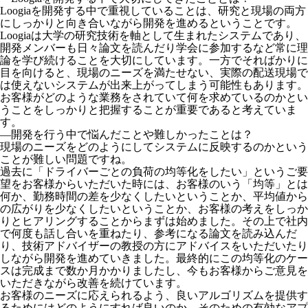
Loogiaを開発する中で重視していることは、研究と現場の両方
にしっかりと向き合いながら開発を進めるということです。
Loogiaは大学の研究技術を軸として生まれたシステムであり、
開発メンバーも日々論文を読んだり学会に参加するなど常に理
論を学び続けることを大切にしています。一方でそればかりに
目を向けると、現場のニーズを満たせない、実際の配送現場で
は使えないシステムが出来上がってしまう可能性もあります。
お客様がどのような業務をされていて何を求めているのかとい
うことをしっかりと把握することが重要であると考えていま
す。
―開発を行う中で悩んだことや難しかったことは？
現場のニーズをどのようにしてシステムに反映するのかという
ことが難しい問題ですね。
過去に「ドライバーごとの負荷の均等化をしたい」というご要
望をお客様からいただいた時には、お客様のいう「均等」とは
何か、勤務時間の差を少なくしたいということか、平均値から
の広がりを少なくしたいということか、お客様の考えをしっか
りとヒアリングすることからまずは始めました。その上で社内
で何度も話し合いを重ねたり、参考になる論文を読み込んだ
り、技術アドバイザーの教授の方にアドバイスをいただいたり
しながら開発を進めていきました。最終的にこの均等化のケー
スは完成まで数か月かかりましたし、今もお客様からご意見を
いただきながら改善を続けています。
お客様のニーズに応えられるよう、良いアルゴリズムを提供す
るためにはどのようにすれば良いのか、そのための有効なアプ