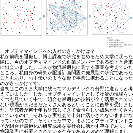
―オプティマインドへの入社のきっかけは？
私が前職を退職し、博士課程で研究を進めるため大学に戻った
際に、今のオプティマインドの創業メンバーである松下と斉東
に出会いました。二人が物流最適化に関する事業を考えていた
ところ、私自身の研究が配送計画問題の発展型の研究であった
こともあり、お手伝いのような形で事業に携わることになった
のがきっかけです。
当初はこのまま大学に残ってアカデミックな分野に進もうと考
えていました。しかしオプティマインドとして物流の現場をい
くつも見ていく中で、組合せ最適化の技術が全く活用されてい
ない現場がまだまだたくさんあるということに衝撃を受けまし
た。研究者が何十年も研究してきて素晴らしい成果がたくさん
出ているのに、それらが実社会で十分に活かされないままにな
っていたのです。そういった中で、まさにオプティマインドこ
そが組合せ最適化の研究成果を実社会に活かす存在であり、今
物流業界に必要とされている存在であると改めて理解しまし