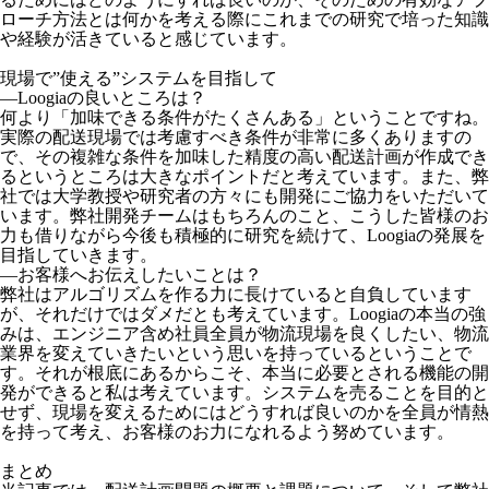
ローチ方法とは何かを考える際にこれまでの研究で培った知識
や経験が活きていると感じています。
現場で”使える”システムを目指して
―Loogiaの良いところは？
何より「加味できる条件がたくさんある」ということですね。
実際の配送現場では考慮すべき条件が非常に多くありますの
で、その複雑な条件を加味した精度の高い配送計画が作成でき
るというところは大きなポイントだと考えています。また、弊
社では大学教授や研究者の方々にも開発にご協力をいただいて
います。弊社開発チームはもちろんのこと、こうした皆様のお
力も借りながら今後も積極的に研究を続けて、Loogiaの発展を
目指していきます。
―お客様へお伝えしたいことは？
弊社はアルゴリズムを作る力に長けていると自負しています
が、それだけではダメだとも考えています。Loogiaの本当の強
みは、エンジニア含め社員全員が物流現場を良くしたい、物流
業界を変えていきたいという思いを持っているということで
す。それが根底にあるからこそ、本当に必要とされる機能の開
発ができると私は考えています。システムを売ることを目的と
せず、現場を変えるためにはどうすれば良いのかを全員が情熱
を持って考え、お客様のお力になれるよう努めています。
まとめ