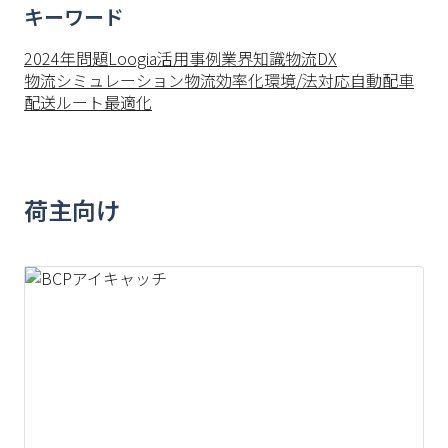
キーワード
2024年問題
Loogia活用事例
業界知識
物流DX
物流シミュレーション
物流効率化
環境/法対応
自動配車
配送ルート最適化
荷主向け